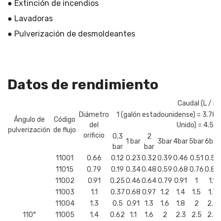
● Extinción de incendios
● Lavadoras
● Pulverización de desmoldeantes
Datos de rendimiento
Caudal (L / mi
Diámetro
1 (galón estadounidense) = 3.785 
Ángulo de
Código
del
Unido) = 4.54
pulverización
de flujo
orificio
0,3
2
1 bar
3bar
4bar
5bar
6bar
bar
bar
11001
0.66
0.12
0.23
0.32
0.39
0.46
0.51
0.56
11015
0.79
0.19
0.34
0.48
0.59
0.68
0.76
0.84
11002
0.91
0.25
0.46
0.64
0.79
0.91
1
1.1
11003
1.1
0.37
0.68
0.97
1.2
1.4
1.5
1.7
11004
1.3
0.5
0.91
1.3
1.6
1.8
2
2.2
110°
11005
1.4
0.62
1.1
1.6
2
2.3
2.5
2.8