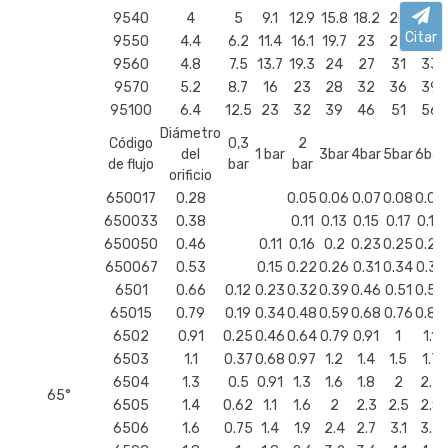
9540
4
5
9.1
12.9
15.8
18.2
20
22
Citar
9550
4.4
6.2
11.4
16.1
19.7
23
25
28
9560
4.8
7.5
13.7
19.3
24
27
31
33
9570
5.2
8.7
16
23
28
32
36
39
95100
6.4
12.5
23
32
39
46
51
56
Diámetro
Código
0,3
2
del
1 bar
3bar
4bar
5bar
6bar
de flujo
bar
bar
orificio
650017
0.28
0.05
0.06
0.07
0.08
0.09
650033
0.38
0.11
0.13
0.15
0.17
0.18
650050
0.46
0.11
0.16
0.2
0.23
0.25
0.28
650067
0.53
0.15
0.22
0.26
0.31
0.34
0.37
6501
0.66
0.12
0.23
0.32
0.39
0.46
0.51
0.56
65015
0.79
0.19
0.34
0.48
0.59
0.68
0.76
0.84
6502
0.91
0.25
0.46
0.64
0.79
0.91
1
1.1
6503
1.1
0.37
0.68
0.97
1.2
1.4
1.5
1.7
6504
1.3
0.5
0.91
1.3
1.6
1.8
2
2.2
65°
6505
1.4
0.62
1.1
1.6
2
2.3
2.5
2.8
6506
1.6
0.75
1.4
1.9
2.4
2.7
3.1
3.3