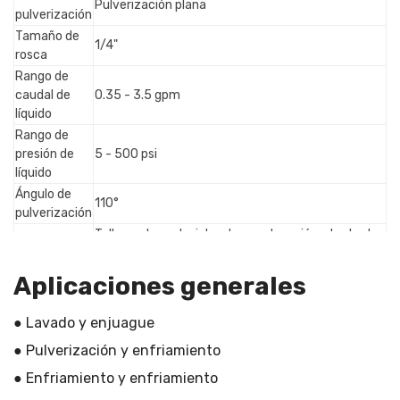
Pulverización plana
pulverización
Tamaño de
1/4"
rosca
Rango de
caudal de
0.35 - 3.5 gpm
líquido
Rango de
presión de
5 - 500 psi
líquido
Ángulo de
110°
pulverización
Talleres de materiales de construcción, planta de
fabricación, talleres de reparación de maquinaria,
Aplicación
fábrica de alimentos y bebidas, granjas, comercio
Aplicaciones generales
minorista, obras de construcción, energía y
minería, limpieza, lavado, refrigeración
● Lavado y enjuague
Plazo de
7 días después de la confirmación del pago
● Pulverización y enfriamiento
entrega
Western Union, PayPal, T / T, Visa, Nuestra cuenta
● Enfriamiento y enfriamiento
Pago
bancaria, pago en línea