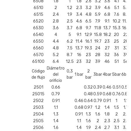
6508
1.8
1
1.8
2.6
3.2
3.6
4.1
4.5
6510
2
1.2
2.3
3.2
3.9
4.6
5.1
5.6
6515
2.4
1.9
3.4
4.8
5.9
6.8
7.6
8.4
6520
2.8
2.5
4.6
6.5
7.9
9.1
10.2
11.2
6530
3.6
3.7
6.8
9.7
11.8
13.7
15.3
16.7
6540
4
5
9.1
12.9
15.8
18.2
20
22
6550
4.4
6.2
11.4
16.1
19.7
23
25
28
6560
4.8
7.5
13.7
19.3
24
27
31
33
6570
5.2
8.7
16
23
28
32
36
39
65100
6.4
12.5
23
32
39
46
51
56
Diámetro
Código
0,3
2
del
1 bar
3bar
4bar
5bar
6bar
de flujo
bar
bar
orificio
2501
0.66
0.32
0.39
0.46
0.51
0.56
25015
0.79
0.48
0.59
0.68
0.76
0.84
2502
0.91
0.46
0.64
0.79
0.91
1
1.1
2503
1.1
0.68
0.97
1.2
1.4
1.5
1.7
2504
1.3
0.91
1.3
1.6
1.8
2
2.2
2505
1.4
1.1
1.6
2
2.3
2.5
2.8
2506
1.6
1.4
1.9
2.4
2.7
3.1
3.3