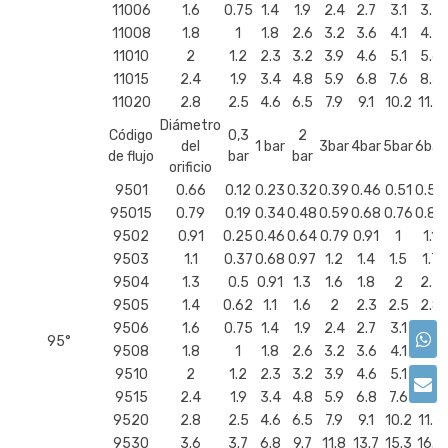
11006
1.6
0.75
1.4
1.9
2.4
2.7
3.1
3.3
11008
1.8
1
1.8
2.6
3.2
3.6
4.1
4.5
11010
2
1.2
2.3
3.2
3.9
4.6
5.1
5.6
11015
2.4
1.9
3.4
4.8
5.9
6.8
7.6
8.4
11020
2.8
2.5
4.6
6.5
7.9
9.1
10.2
11.2
Diámetro
Código
0,3
2
del
1 bar
3bar
4bar
5bar
6bar
de flujo
bar
bar
orificio
9501
0.66
0.12
0.23
0.32
0.39
0.46
0.51
0.56
95015
0.79
0.19
0.34
0.48
0.59
0.68
0.76
0.84
9502
0.91
0.25
0.46
0.64
0.79
0.91
1
1.1
9503
1.1
0.37
0.68
0.97
1.2
1.4
1.5
1.7
9504
1.3
0.5
0.91
1.3
1.6
1.8
2
2.2
9505
1.4
0.62
1.1
1.6
2
2.3
2.5
2.8
9506
1.6
0.75
1.4
1.9
2.4
2.7
3.1
3.3
95°
9508
1.8
1
1.8
2.6
3.2
3.6
4.1
4.5
9510
2
1.2
2.3
3.2
3.9
4.6
5.1
5.6
9515
2.4
1.9
3.4
4.8
5.9
6.8
7.6
8.4
9520
2.8
2.5
4.6
6.5
7.9
9.1
10.2
11.2
9530
3.6
3.7
6.8
9.7
11.8
13.7
15.3
16.7