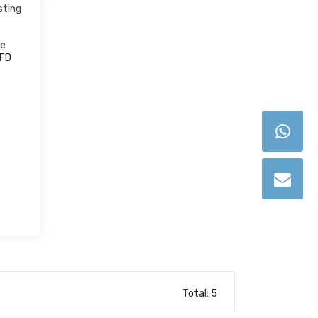
de
 FD
Total: 5