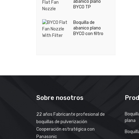
abanico plano
BYCO TP
Boquilla de
abanico plano
BYCO con filtro
Sobre nosotros
Prod
Boquill
22 años Fabricante profesional de
plana
boquillas de pulverización
Cooperación estratégica con
Boquill
Panasonic