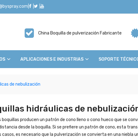
o@byspray.com
|
|
|
China Boquilla de pulverización Fabricante
OS
APLICACIONES E INDUSTRIAS
SOPORTE TÉCNIC
licas de nebulización
uillas hidráulicas de nebulizació
boquillas producen un patrón de cono lleno o cono hueco que se convie
distancia desde la boquilla. Si se prefiere un patrón de cono, esta tran
 casos, es necesario que la pulverización se convierta en una niebla u