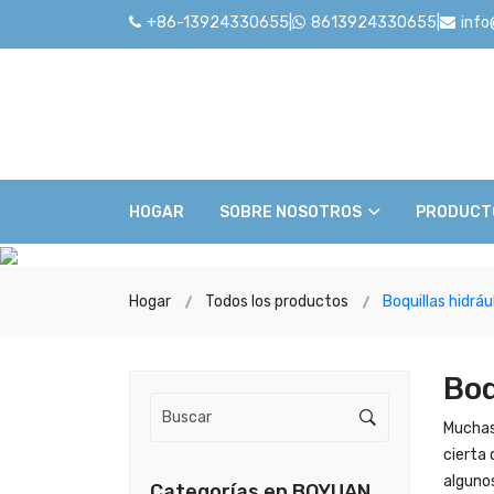
+86-13924330655
|
8613924330655
|
inf
HOGAR
SOBRE NOSOTROS
PRODUCT
Hogar
Todos los productos
Boquillas hidráu
Boq
Muchas 
cierta 
algunos
Categorías en BOYUAN