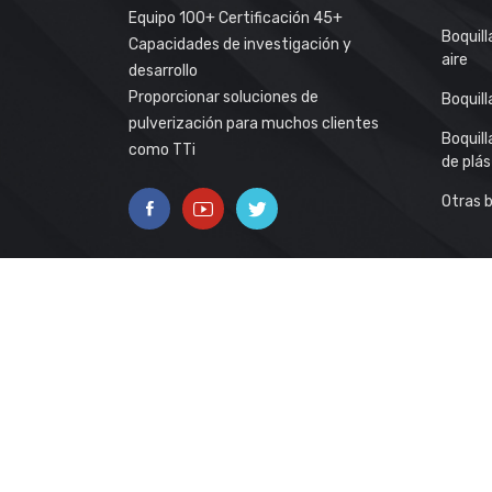
Equipo 100+ Certificación 45+
Boquil
Capacidades de investigación y
aire
desarrollo
Proporcionar soluciones de
Boquil
pulverización para muchos clientes
Boquill
como TTi
de plás
Otras b
Boquillas De Pulverización
Boquillas De Pulverización De Cono Ll
Boquillas De Abrazadera De Bola Ajustables
Derechos de auto