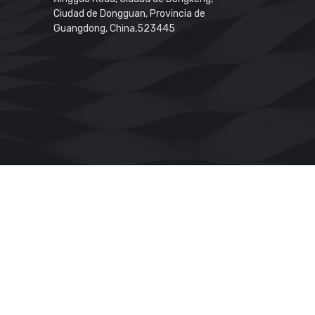
Ciudad de Dongguan, Provincia de
Guangdong, China,523445
ulverización De Cono Hueco
ano
Boquillas Atomizadoras De Aire
uillas De Pulverización De Limpieza De Tanques
 privacidad
BUENO