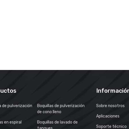
uctos
Informació
a de pulverización
Boquillas de pulverización
Sobre nosotros
de cono lleno
Aplicaciones
as en espiral
Boquillas de lavado de
Soporte técnico
tanques