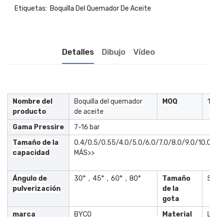
Etiquetas:
Boquilla Del Quemador De Aceite
Detalles
Dibujo
Vídeo
Nombre del
Boquilla del quemador
MOQ
10
producto
de aceite
Gama Pressire
7-16 bar
Tamaño de la
0.4/0.5/0.55/4.0/5.0/6.0/7.0/8.0/9.0/10.0/1
capacidad
MÁS>>
Ángulo de
30°，45°，60°，80°
Tamaño
Sól
pulverización
de la
gota
marca
BYCO
Material
La